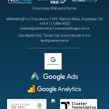
Soluciones Web para Pymes
eMarketingPro | Chacabuco 1299 - Ramos Mejía, Argentina | Tel:
+54 9 11 5486-9930
|
comercial@netone.com.ar
www.emarketingpro.com.ar
San Martin 542, Tandil | Cel:
|
(+54-9-249) 462-9153
tandil@netone.com.ar