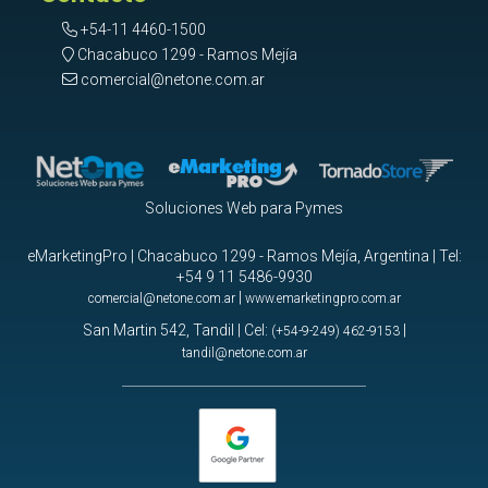
+54-11 4460-1500
Chacabuco 1299 - Ramos Mejía
comercial@netone.com.ar
Soluciones Web para Pymes
eMarketingPro | Chacabuco 1299 - Ramos Mejía, Argentina | Tel:
+54 9 11 5486-9930
|
comercial@netone.com.ar
www.emarketingpro.com.ar
San Martin 542, Tandil | Cel:
|
(+54-9-249) 462-9153
tandil@netone.com.ar