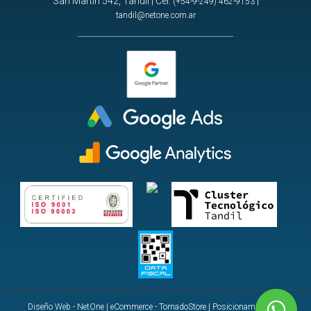
San Martin 542, Tandil | Cel:
|
(+54-9-249) 462-9153
tandil@netone.com.ar
Diseño Web - NetOne
|
eCommerce - TornadoStore
|
Posicionamiento en