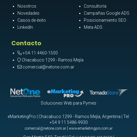
Nosotros
Consultoría
Novedades
Campañas Google ADS
Casos de éxito
Posicionamiento SEO
LinkedIn
Meta ADS
Contacto
+54-11 4460-1500
Chacabuco 1299 - Ramos Mejía
comercial@netone.com.ar
Soluciones Web para Pymes
eMarketingPro | Chacabuco 1299 - Ramos Mejía, Argentina | Tel:
+54 9 11 5486-9930
|
comercial@netone.com.ar
www.emarketingpro.com.ar