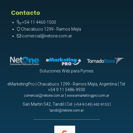
Contacto
+54-11 4460-1500
Chacabuco 1299 - Ramos Mejía
comercial@netone.com.ar
Soluciones Web para Pymes
eMarketingPro | Chacabuco 1299 - Ramos Mejía, Argentina | Tel:
+54 9 11 5486-9930
|
comercial@netone.com.ar
www.emarketingpro.com.ar
San Martin 542, Tandil | Cel:
|
(+54-9-249) 462-9153
tandil@netone.com.ar