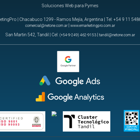
Soluciones Web para Pymes
tingPro | Chacabuco 1299 - Ramos Mejía, Argentina | Tel:
+54 9 11 548
|
comercial@netone.com.ar
www.emarketingpro.com.ar
San Martin 542, Tandil | Cel:
|
(+54-9-249) 462-9153
tandil@netone.com.ar