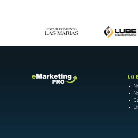
La 
N
N
Ca
Li