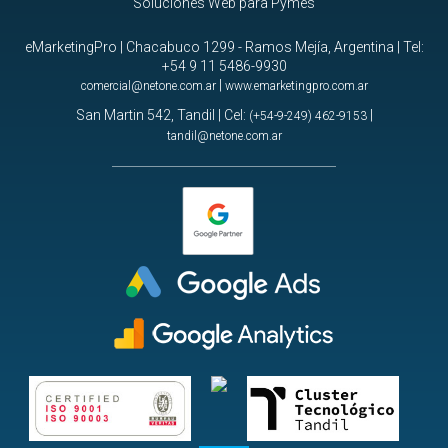
Soluciones Web para Pymes
eMarketingPro | Chacabuco 1299 - Ramos Mejía, Argentina | Tel:
+54 9 11 5486-9930
|
comercial@netone.com.ar
www.emarketingpro.com.ar
San Martin 542, Tandil | Cel:
|
(+54-9-249) 462-9153
tandil@netone.com.ar