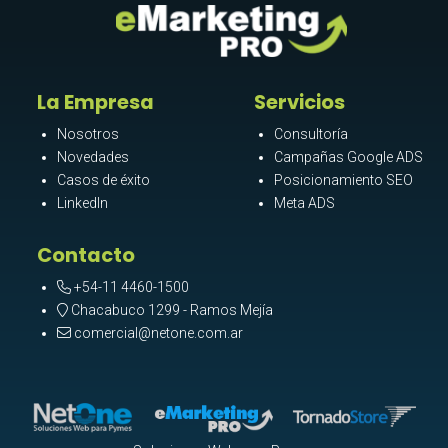
La Empresa
Servicios
Nosotros
Consultoría
Novedades
Campañas Google ADS
Casos de éxito
Posicionamiento SEO
LinkedIn
Meta ADS
Contacto
+54-11 4460-1500
Chacabuco 1299 - Ramos Mejía
comercial@netone.com.ar