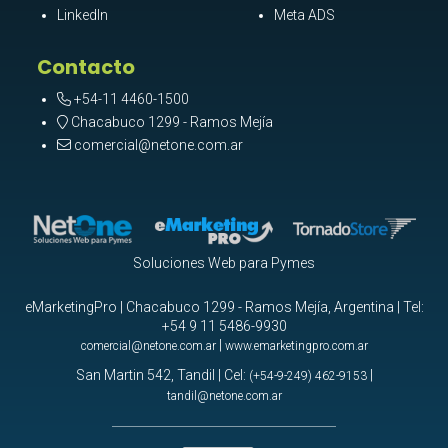
LinkedIn
Meta ADS
Contacto
+54-11 4460-1500
Chacabuco 1299 - Ramos Mejía
comercial@netone.com.ar
Soluciones Web para Pymes
eMarketingPro | Chacabuco 1299 - Ramos Mejía, Argentina | Tel:
+54 9 11 5486-9930
|
comercial@netone.com.ar
www.emarketingpro.com.ar
San Martin 542, Tandil | Cel:
|
(+54-9-249) 462-9153
tandil@netone.com.ar