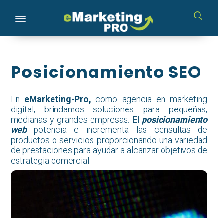
Toggle navigation
Posicionamiento SEO
En
eMarketing-Pro,
como agencia en marketing
digital, brindamos soluciones para pequeñas,
medianas y grandes empresas. El
posicionamiento
web
potencia e incrementa las consultas de
productos o servicios proporcionando una variedad
de prestaciones para ayudar a alcanzar objetivos de
estrategia comercial.