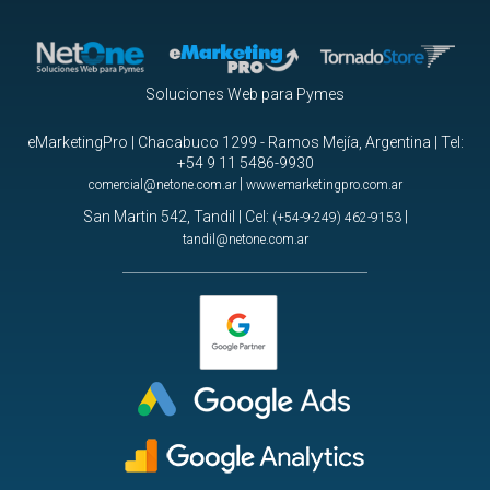
Soluciones Web para Pymes
eMarketingPro | Chacabuco 1299 - Ramos Mejía, Argentina | Tel:
+54 9 11 5486-9930
|
comercial@netone.com.ar
www.emarketingpro.com.ar
San Martin 542, Tandil | Cel:
|
(+54-9-249) 462-9153
tandil@netone.com.ar