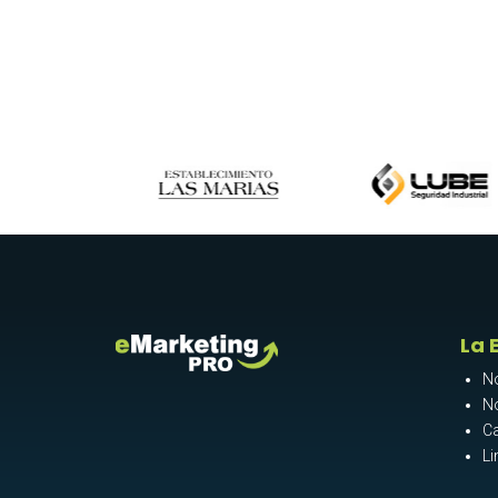
La 
N
N
Ca
Li