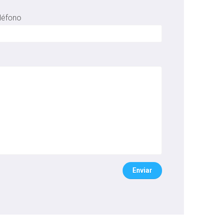
léfono
Enviar