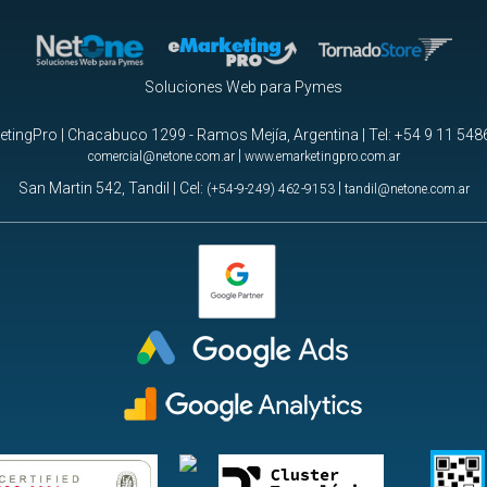
Soluciones Web para Pymes
tingPro | Chacabuco 1299 - Ramos Mejía, Argentina | Tel:
+54 9 11 548
|
comercial@netone.com.ar
www.emarketingpro.com.ar
San Martin 542, Tandil | Cel:
|
(+54-9-249) 462-9153
tandil@netone.com.ar