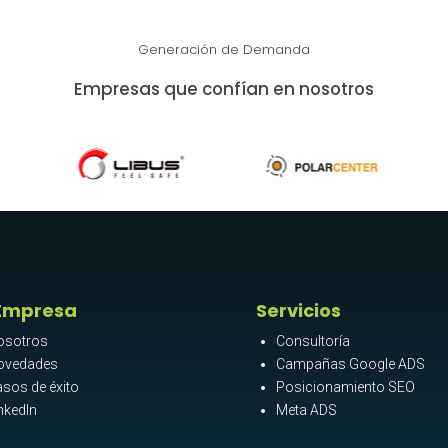
Generación de Demanda
Empresas que confían en nosotros
Empresa
Servicios
osotros
Consultoría
ovedades
Campañas Google ADS
sos de éxito
Posicionamiento SEO
nkedIn
Meta ADS