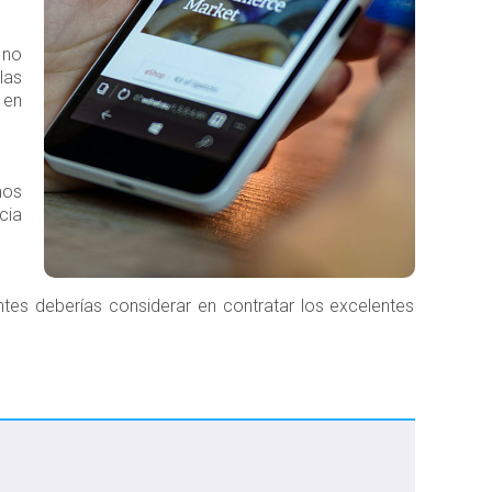
 no
las
 en
mos
cia
tes deberías considerar en contratar los excelentes