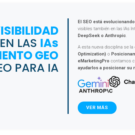
El SEO está evolucionando
ISIBILIDAD
visibles también en las IAs In
DeepSeek o Anthropic
.
EN LAS
IAs
A esta nueva disciplina se 
IENTO GEO
Optimization)
o
Posicionam
eMarketingPro
contamos con
EO PARA IA
ayudarlos a posicionar su 
VER MÁS