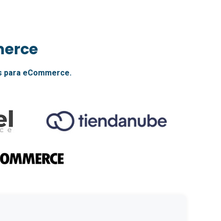
merce
ds para eCommerce.