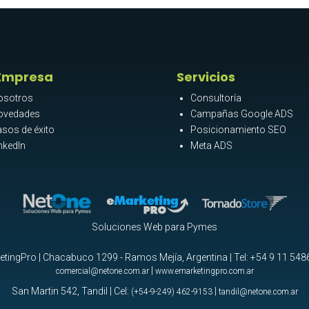
Empresa
Servicios
osotros
Consultoría
ovedades
Campañas Google ADS
sos de éxito
Posicionamiento SEO
nkedIn
Meta ADS
Soluciones Web para Pymes
tingPro | Chacabuco 1299 - Ramos Mejía, Argentina | Tel:
+54 9 11 548
|
comercial@netone.com.ar
www.emarketingpro.com.ar
San Martin 542, Tandil | Cel:
|
(+54-9-249) 462-9153
tandil@netone.com.ar