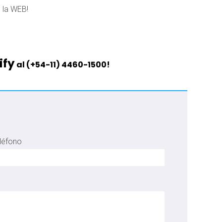
 la WEB!
ify
al (+54-11) 4460-1500!
léfono