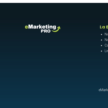
La 
N
N
Ca
Li
eMarke