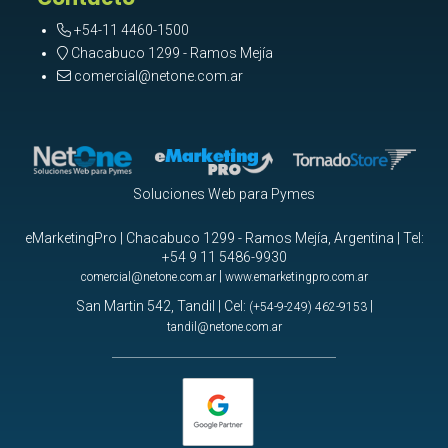
+54-11 4460-1500
Chacabuco 1299 - Ramos Mejía
comercial@netone.com.ar
Soluciones Web para Pymes
eMarketingPro | Chacabuco 1299 - Ramos Mejía, Argentina | Tel:
+54 9 11 5486-9930
|
comercial@netone.com.ar
www.emarketingpro.com.ar
San Martin 542, Tandil | Cel:
|
(+54-9-249) 462-9153
tandil@netone.com.ar