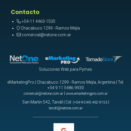
Contacto
+54-11 4460-1500
Chacabuco 1299 - Ramos Mejía
comercial@netone.com.ar
Soluciones Web para Pymes
eMarketingPro | Chacabuco 1299 - Ramos Mejía, Argentina | Tel:
+54 9 11 5486-9930
|
comercial@netone.com.ar
www.emarketingpro.com.ar
San Martin 542, Tandil | Cel:
|
(+54-9-249) 462-9153
tandil@netone.com.ar