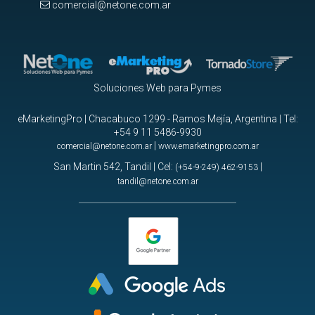
comercial@netone.com.ar
Soluciones Web para Pymes
eMarketingPro | Chacabuco 1299 - Ramos Mejía, Argentina | Tel:
+54 9 11 5486-9930
|
comercial@netone.com.ar
www.emarketingpro.com.ar
San Martin 542, Tandil | Cel:
|
(+54-9-249) 462-9153
tandil@netone.com.ar