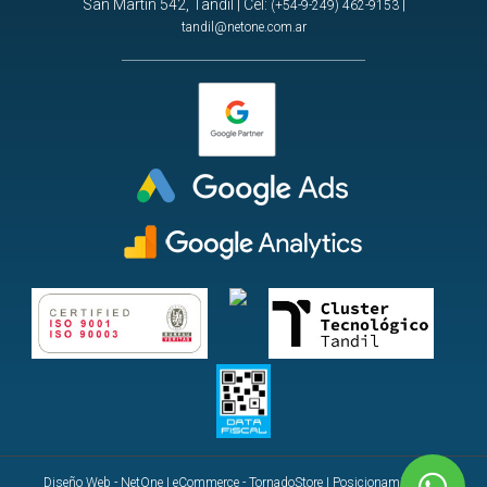
San Martin 542, Tandil | Cel:
|
(+54-9-249) 462-9153
tandil@netone.com.ar
Diseño Web - NetOne
|
eCommerce - TornadoStore
|
Posicionamiento en