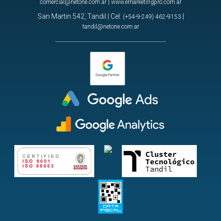
|
comercial@netone.com.ar
www.emarketingpro.com.ar
San Martin 542, Tandil | Cel:
|
(+54-9-249) 462-9153
tandil@netone.com.ar