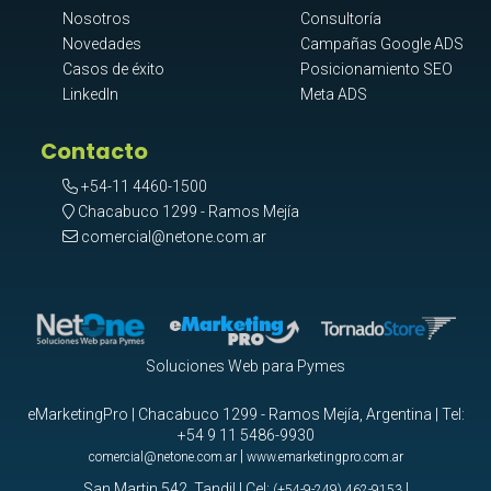
Nosotros
Consultoría
Novedades
Campañas Google ADS
Casos de éxito
Posicionamiento SEO
LinkedIn
Meta ADS
Contacto
+54-11 4460-1500
Chacabuco 1299 - Ramos Mejía
comercial@netone.com.ar
Soluciones Web para Pymes
eMarketingPro | Chacabuco 1299 - Ramos Mejía, Argentina | Tel:
+54 9 11 5486-9930
|
comercial@netone.com.ar
www.emarketingpro.com.ar
San Martin 542, Tandil | Cel:
|
(+54-9-249) 462-9153