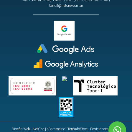
tandil@netone.com.ar
Diseño Web - NetOne
|
eCommerce - TornadoStore
|
Posicionamiento en