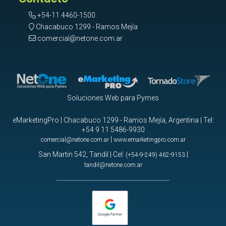
+54-11 4460-1500
Chacabuco 1299 - Ramos Mejía
comercial@netone.com.ar
Soluciones Web para Pymes
eMarketingPro | Chacabuco 1299 - Ramos Mejía, Argentina | Tel:
+54 9 11 5486-9930
|
comercial@netone.com.ar
www.emarketingpro.com.ar
San Martin 542, Tandil | Cel:
|
(+54-9-249) 462-9153
tandil@netone.com.ar