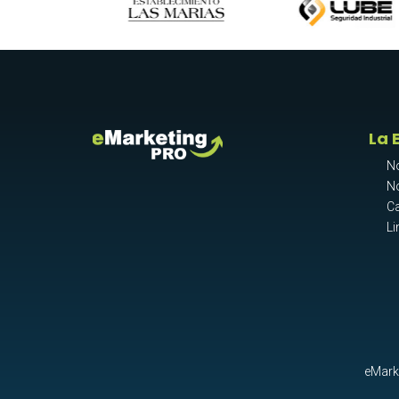
La 
N
N
Ca
Li
eMarke