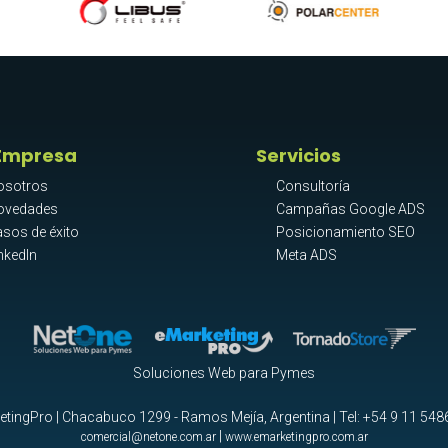
Empresa
Servicios
osotros
Consultoría
ovedades
Campañas Google ADS
sos de éxito
Posicionamiento SEO
nkedIn
Meta ADS
Soluciones Web para Pymes
tingPro | Chacabuco 1299 - Ramos Mejía, Argentina | Tel:
+54 9 11 548
|
comercial@netone.com.ar
www.emarketingpro.com.ar