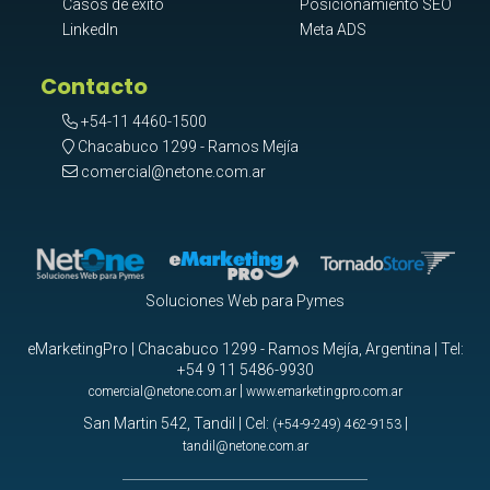
Casos de éxito
Posicionamiento SEO
LinkedIn
Meta ADS
Contacto
+54-11 4460-1500
Chacabuco 1299 - Ramos Mejía
comercial@netone.com.ar
Soluciones Web para Pymes
eMarketingPro | Chacabuco 1299 - Ramos Mejía, Argentina | Tel:
+54 9 11 5486-9930
|
comercial@netone.com.ar
www.emarketingpro.com.ar
San Martin 542, Tandil | Cel:
|
(+54-9-249) 462-9153
tandil@netone.com.ar