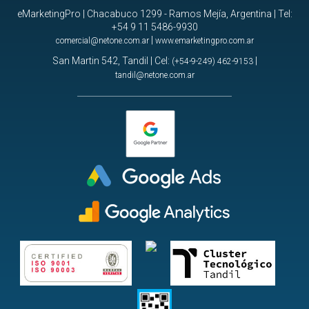
eMarketingPro | Chacabuco 1299 - Ramos Mejía, Argentina | Tel:
+54 9 11 5486-9930
|
comercial@netone.com.ar
www.emarketingpro.com.ar
San Martin 542, Tandil | Cel:
|
(+54-9-249) 462-9153
tandil@netone.com.ar