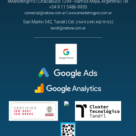
eMarketingPro | Chacabuco 1299 - Ramos Mejía, Argentina | Tel:
+54 9 11 5486-9930
|
comercial@netone.com.ar
www.emarketingpro.com.ar
San Martin 542, Tandil | Cel:
|
(+54-9-249) 462-9153
tandil@netone.com.ar