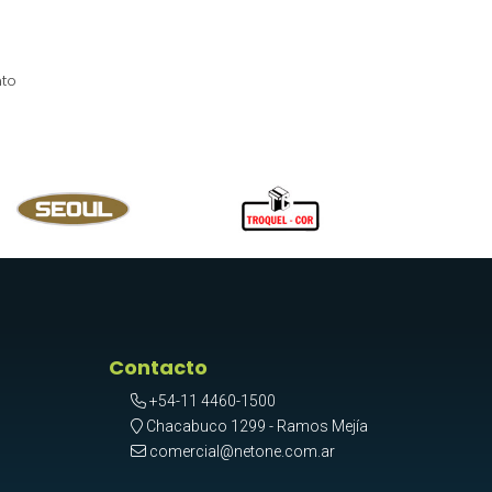
nto
Contacto
+54-11 4460-1500
Chacabuco 1299 - Ramos Mejía
comercial@netone.com.ar