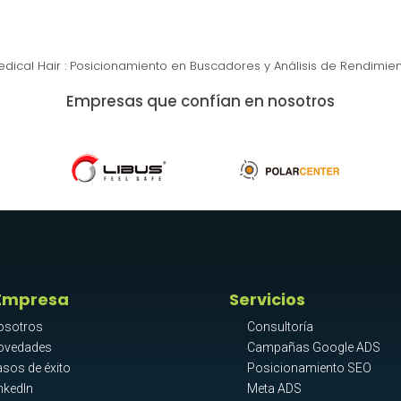
dical Hair : Posicionamiento en Buscadores y Análisis de Rendimie
Empresas que confían en nosotros
Empresa
Servicios
osotros
Consultoría
ovedades
Campañas Google ADS
sos de éxito
Posicionamiento SEO
nkedIn
Meta ADS