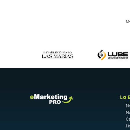
Me
La 
N
N
Ca
Li