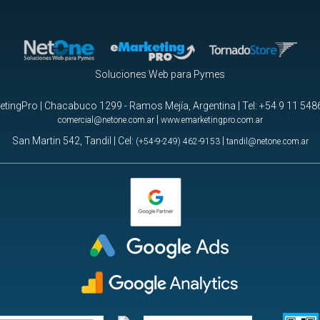
Soluciones Web para Pymes
tingPro | Chacabuco 1299 - Ramos Mejía, Argentina | Tel:
+54 9 11 548
|
comercial@netone.com.ar
www.emarketingpro.com.ar
San Martin 542, Tandil | Cel:
|
(+54-9-249) 462-9153
tandil@netone.com.ar