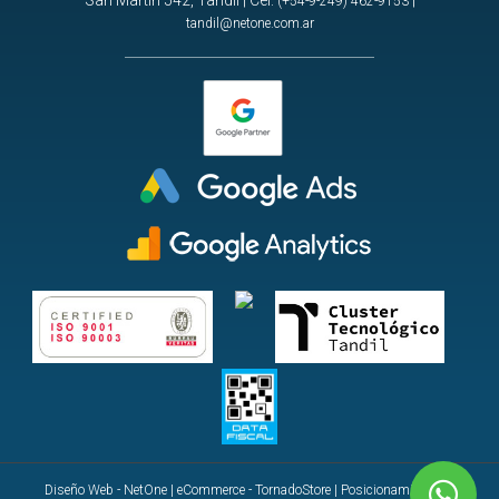
(+54-9-249) 462-9153
tandil@netone.com.ar
Diseño Web - NetOne
|
eCommerce - TornadoStore
|
Posicionamiento en