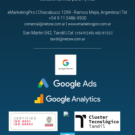
eMarketingPro | Chacabuco 1299 - Ramos Mejía, Argentina | Tel:
+54 9 11 5486-9930
|
comercial@netone.com.ar
www.emarketingpro.com.ar
San Martin 542, Tandil | Cel:
|
(+54-9-249) 462-9153
tandil@netone.com.ar