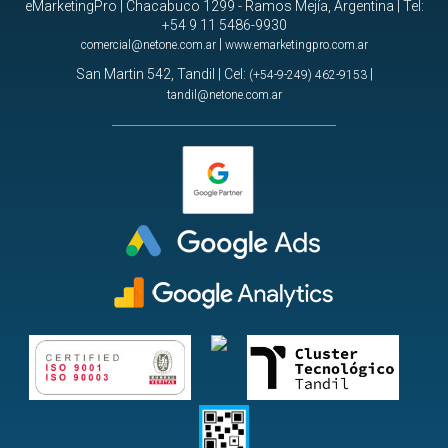
eMarketingPro | Chacabuco 1299 - Ramos Mejía, Argentina | Tel:
+54 9 11 5486-9930
|
comercial@netone.com.ar
www.emarketingpro.com.ar
San Martin 542, Tandil | Cel:
|
(+54-9-249) 462-9153
tandil@netone.com.ar