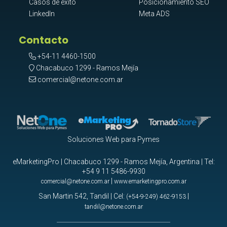
Casos de éxito
Posicionamiento SEO
LinkedIn
Meta ADS
Contacto
+54-11 4460-1500
Chacabuco 1299 - Ramos Mejía
comercial@netone.com.ar
Soluciones Web para Pymes
eMarketingPro | Chacabuco 1299 - Ramos Mejía, Argentina | Tel:
+54 9 11 5486-9930
|
comercial@netone.com.ar
www.emarketingpro.com.ar
San Martin 542, Tandil | Cel:
|
(+54-9-249) 462-9153
tandil@netone.com.ar